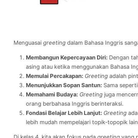
Menguasai
greeting
dalam Bahasa Inggris sanga
Membangun Kepercayaan Diri:
Dengan tah
asing atau ketika menggunakan Bahasa Ing
Memulai Percakapan:
Greeting
adalah pint
Menunjukkan Sopan Santun:
Sama seperti
Memahami Budaya:
Greeting
juga mencer
orang berbahasa Inggris berinteraksi.
Fondasi Belajar Lebih Lanjut:
Greeting
adal
lebih mudah mempelajari topik-topopik lain
Di kelas 4, kita akan fokus pada
greeting
yang p