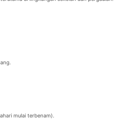
iang.
tahari mulai terbenam).