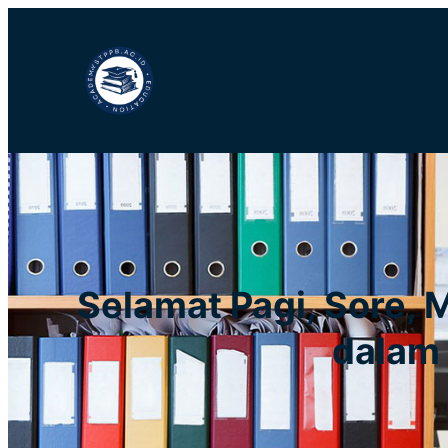
Lewati
ke
konten
Selamat Pagi, Sore, 
dalam 