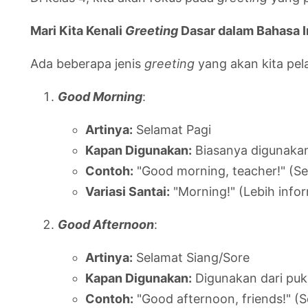
Mari Kita Kenali
Greeting
Dasar dalam Bahasa I
Ada beberapa jenis
greeting
yang akan kita pel
Good Morning
:
Artinya:
Selamat Pagi
Kapan Digunakan:
Biasanya digunakan 
Contoh:
"Good morning, teacher!" (Se
Variasi Santai:
"Morning!" (Lebih info
Good Afternoon
:
Artinya:
Selamat Siang/Sore
Kapan Digunakan:
Digunakan dari puku
Contoh:
"Good afternoon, friends!" (