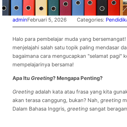
admin
Februari 5, 2026
Categories:
Pendidik
Halo para pembelajar muda yang bersemangat! S
menjelajahi salah satu topik paling mendasar 
bagaimana cara mengucapkan "selamat pagi" kep
mempelajarinya bersama!
Apa Itu
Greeting
? Mengapa Penting?
Greeting
adalah kata atau frasa yang kita gun
akan terasa canggung, bukan? Nah,
greeting
me
Dalam Bahasa Inggris,
greeting
sangat beragam,