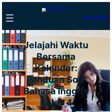
Lewati
ke
INFORMASI
konten
Jelajahi Waktu
Bersama
Kalender:
Panduan Soal
Bahasa Inggris
Kelas 4