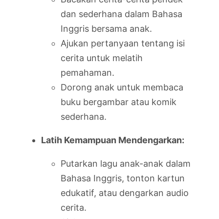
dan sederhana dalam Bahasa
Inggris bersama anak.
Ajukan pertanyaan tentang isi
cerita untuk melatih
pemahaman.
Dorong anak untuk membaca
buku bergambar atau komik
sederhana.
Latih Kemampuan Mendengarkan:
Putarkan lagu anak-anak dalam
Bahasa Inggris, tonton kartun
edukatif, atau dengarkan audio
cerita.