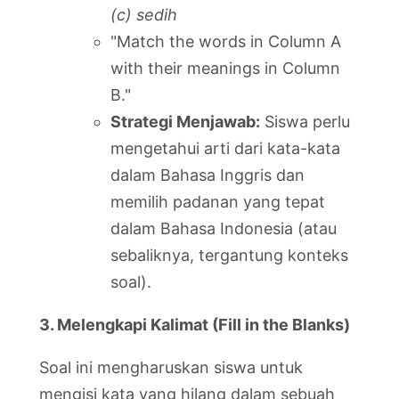
(c) sedih
"Match the words in Column A
with their meanings in Column
B."
Strategi Menjawab:
Siswa perlu
mengetahui arti dari kata-kata
dalam Bahasa Inggris dan
memilih padanan yang tepat
dalam Bahasa Indonesia (atau
sebaliknya, tergantung konteks
soal).
3. Melengkapi Kalimat (Fill in the Blanks)
Soal ini mengharuskan siswa untuk
mengisi kata yang hilang dalam sebuah