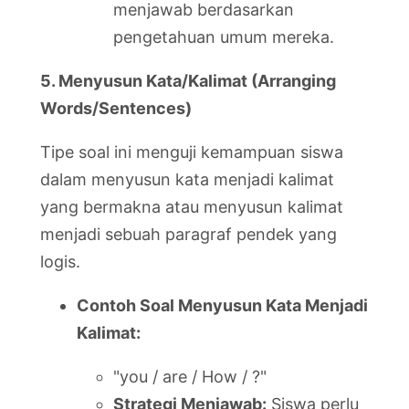
menjawab berdasarkan
pengetahuan umum mereka.
5. Menyusun Kata/Kalimat (Arranging
Words/Sentences)
Tipe soal ini menguji kemampuan siswa
dalam menyusun kata menjadi kalimat
yang bermakna atau menyusun kalimat
menjadi sebuah paragraf pendek yang
logis.
Contoh Soal Menyusun Kata Menjadi
Kalimat:
"you / are / How / ?"
Strategi Menjawab:
Siswa perlu