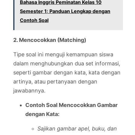
Bahasa Inggris Peminatan Kelas 10
Semester 1: Panduan Lengkap dengan
Contoh Soal
2. Mencocokkan (Matching)
Tipe soal ini menguji kemampuan siswa
dalam menghubungkan dua set informasi,
seperti gambar dengan kata, kata dengan
artinya, atau pertanyaan dengan
jawabannya.
Contoh Soal Mencocokkan Gambar
dengan Kata:
Sajikan gambar apel, buku, dan