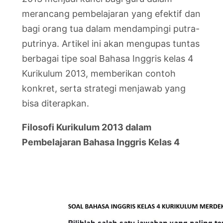
merancang pembelajaran yang efektif dan
bagi orang tua dalam mendampingi putra-
putrinya. Artikel ini akan mengupas tuntas
berbagai tipe soal Bahasa Inggris kelas 4
Kurikulum 2013, memberikan contoh
konkret, serta strategi menjawab yang
bisa diterapkan.
Filosofi Kurikulum 2013 dalam
Pembelajaran Bahasa Inggris Kelas 4