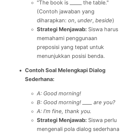
"The book is _____ the table."
(Contoh jawaban yang
diharapkan:
on
,
under
,
beside
)
Strategi Menjawab:
Siswa harus
memahami penggunaan
preposisi yang tepat untuk
menunjukkan posisi benda.
Contoh Soal Melengkapi Dialog
Sederhana:
A: Good morning!
B: Good morning! ____ are you?
A: I’m fine, thank you.
Strategi Menjawab:
Siswa perlu
mengenali pola dialog sederhana