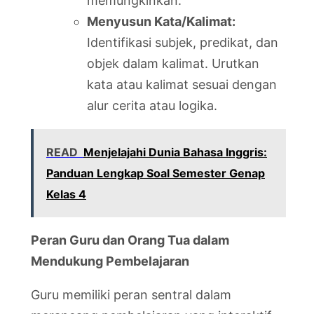
memungkinkan.
Menyusun Kata/Kalimat:
Identifikasi subjek, predikat, dan
objek dalam kalimat. Urutkan
kata atau kalimat sesuai dengan
alur cerita atau logika.
READ
Menjelajahi Dunia Bahasa Inggris:
Panduan Lengkap Soal Semester Genap
Kelas 4
Peran Guru dan Orang Tua dalam
Mendukung Pembelajaran
Guru memiliki peran sentral dalam