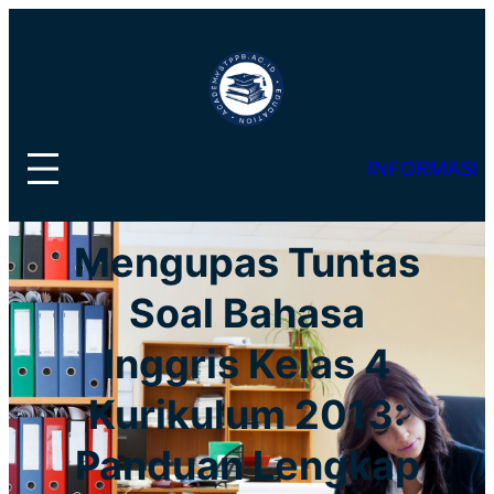
Lewati
ke
konten
INFORMASI
Mengupas Tuntas
Soal Bahasa
Inggris Kelas 4
Kurikulum 2013:
Panduan Lengkap