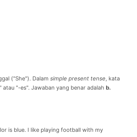
ggal ("She"). Dalam
simple present tense
, kata
-s" atau "-es". Jawaban yang benar adalah
b.
 is blue. I like playing football with my