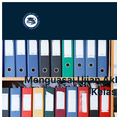
Lewati
ke
konten
Menguasai Ujian Akh
Kelas