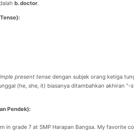
adalah
b. doctor
.
 Tense):
imple present tense
dengan subjek orang ketiga tun
unggal (he, she, it) biasanya ditambahkan akhiran "
an Pendek):
am in grade 7 at SMP Harapan Bangsa. My favorite color