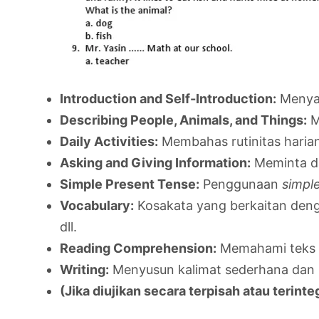
Introduction and Self-Introduction:
Menyap
Describing People, Animals, and Things:
Me
Daily Activities:
Membahas rutinitas harian
Asking and Giving Information:
Meminta da
Simple Present Tense:
Penggunaan
simpl
Vocabulary:
Kosakata yang berkaitan dengan
dll.
Reading Comprehension:
Memahami teks p
Writing:
Menyusun kalimat sederhana dan p
(Jika diujikan secara terpisah atau terin