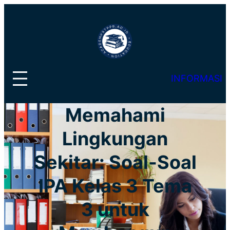
Lewati
ke
konten
INFORMASI
Memahami
Lingkungan
Sekitar: Soal-Soal
IPA Kelas 3 Tema
3 untuk