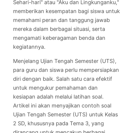
Sehari-hari" atau "Aku dan Lingkunganku,"
memberikan kesempatan bagi siswa untuk
memahami peran dan tanggung jawab
mereka dalam berbagai situasi, serta
mengamati keberagaman benda dan
kegiatannya.
Menjelang Ujian Tengah Semester (UTS),
para guru dan siswa perlu mempersiapkan
diri dengan baik. Salah satu cara efektif
untuk mengukur pemahaman dan
kesiapan adalah melalui latihan soal.
Artikel ini akan menyajikan contoh soal
Ujian Tengah Semester (UTS) untuk Kelas
2 SD, khususnya pada Tema 3, yang
dirancang untuk mencakup berbagai