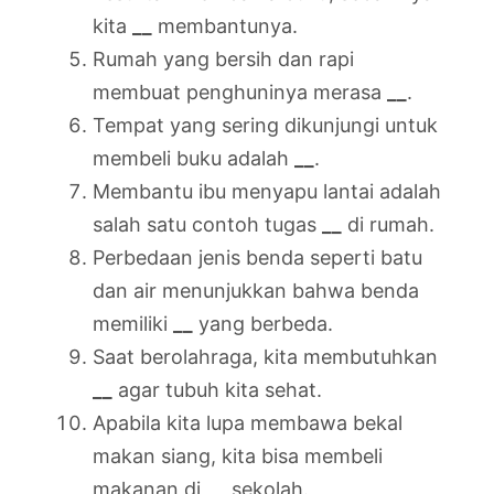
kita
__
membantunya.
Rumah yang bersih dan rapi
membuat penghuninya merasa
__
.
Tempat yang sering dikunjungi untuk
membeli buku adalah
__
.
Membantu ibu menyapu lantai adalah
salah satu contoh tugas
__
di rumah.
Perbedaan jenis benda seperti batu
dan air menunjukkan bahwa benda
memiliki
__
yang berbeda.
Saat berolahraga, kita membutuhkan
__
agar tubuh kita sehat.
Apabila kita lupa membawa bekal
makan siang, kita bisa membeli
makanan di
__
sekolah.