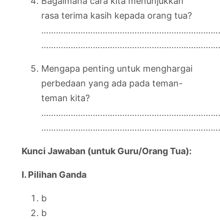
Bagaimana cara kita menunjukkan
rasa terima kasih kepada orang tua?
………………………………………………………………
………………………………………………………………
Mengapa penting untuk menghargai
perbedaan yang ada pada teman-
teman kita?
………………………………………………………………
………………………………………………………………
Kunci Jawaban (untuk Guru/Orang Tua):
I. Pilihan Ganda
b
b