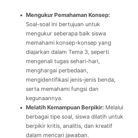
Mengukur Pemahaman Konsep:
Soal-soal ini bertujuan untuk
mengukur seberapa baik siswa
memahami konsep-konsep yang
diajarkan dalam Tema 3, seperti
mengenali tugas sehari-hari,
menghargai perbedaan,
mengidentifikasi jenis-jenis benda,
serta memahami fungsi dan
kegunaannya.
Melatih Kemampuan Berpikir:
Melalui
berbagai tipe soal, siswa dilatih untuk
berpikir kritis, analitis, dan kreatif
dalam mencari jawaban.