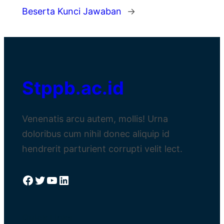
Beserta Kunci Jawaban
→
Stppb.ac.id
Venenatis arcu autem, mollis! Urna
doloribus cum nihil donec aliquip id
hendrerit parturient corrupti velit lect.
Facebook
Twitter
YouTube
LinkedIn
Quick Links