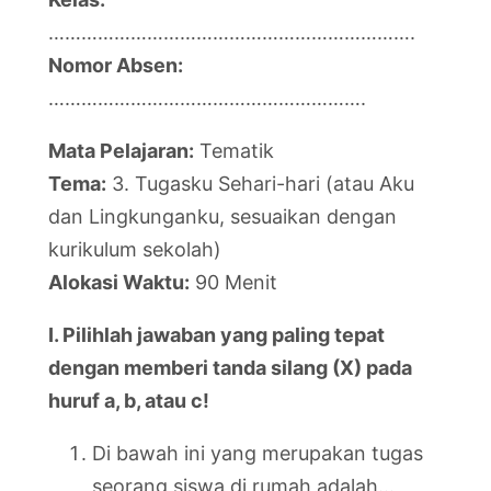
………………………………………………………….
Nomor Absen:
………………………………………………….
Mata Pelajaran:
Tematik
Tema:
3. Tugasku Sehari-hari (atau Aku
dan Lingkunganku, sesuaikan dengan
kurikulum sekolah)
Alokasi Waktu:
90 Menit
I. Pilihlah jawaban yang paling tepat
dengan memberi tanda silang (X) pada
huruf a, b, atau c!
Di bawah ini yang merupakan tugas
seorang siswa di rumah adalah…