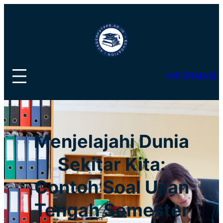
Lewati
ke
konten
INFORMASI
Menjelajahi Dunia
Sekitar Kita:
Contoh Soal Ujian
Tengah Semester