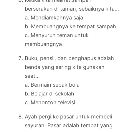
berserakan di taman, sebaiknya kita…
a. Mendiamkannya saja
b. Membuangnya ke tempat sampah
c. Menyuruh teman untuk
membuangnya
Buku, pensil, dan penghapus adalah
benda yang sering kita gunakan
saat…
a. Bermain sepak bola
b. Belajar di sekolah
c. Menonton televisi
Ayah pergi ke pasar untuk membeli
sayuran. Pasar adalah tempat yang