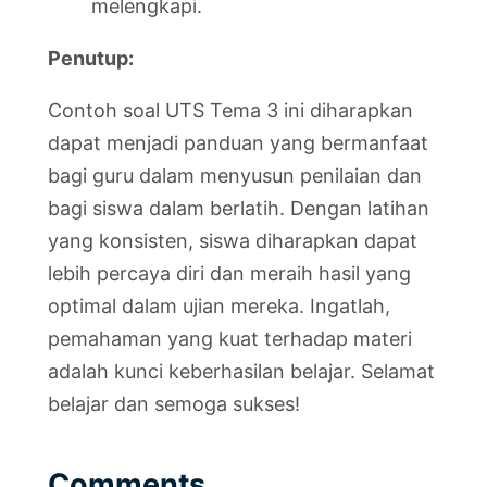
melengkapi.
Penutup:
Contoh soal UTS Tema 3 ini diharapkan
dapat menjadi panduan yang bermanfaat
bagi guru dalam menyusun penilaian dan
bagi siswa dalam berlatih. Dengan latihan
yang konsisten, siswa diharapkan dapat
lebih percaya diri dan meraih hasil yang
optimal dalam ujian mereka. Ingatlah,
pemahaman yang kuat terhadap materi
adalah kunci keberhasilan belajar. Selamat
belajar dan semoga sukses!
Comments