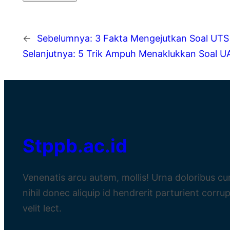
←
Sebelumnya:
3 Fakta Mengejutkan Soal UTS
Selanjutnya:
5 Trik Ampuh Menaklukkan Soal UA
Stppb.ac.id
Venenatis arcu autem, mollis! Urna doloribus c
nihil donec aliquip id hendrerit parturient corrup
velit lect.