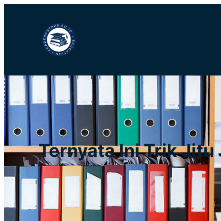
Lewati
ke
konten
Ternyata Ini Trik Ji