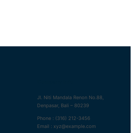
Company Info
Jl. Niti Mandala Renon No.88,
Denpasar, Bali – 80239
Phone : (316) 212-3456
Email :
xyz@example.com