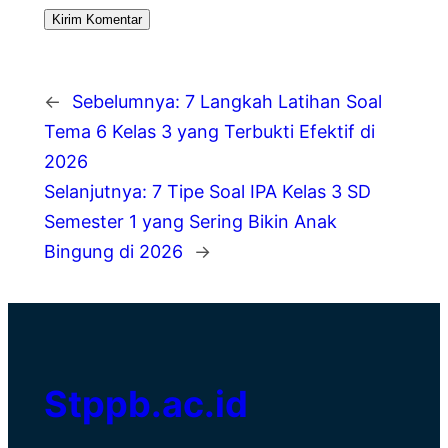
←
Sebelumnya:
7 Langkah Latihan Soal
Tema 6 Kelas 3 yang Terbukti Efektif di
2026
Selanjutnya:
7 Tipe Soal IPA Kelas 3 SD
Semester 1 yang Sering Bikin Anak
Bingung di 2026
→
Stppb.ac.id