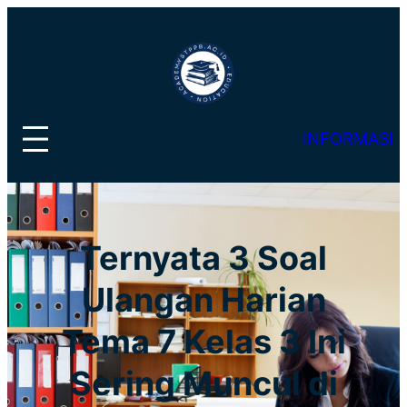
Lewati
ke
konten
INFORMASI
Ternyata 3 Soal
Ulangan Harian
Tema 7 Kelas 3 Ini
Sering Muncul di