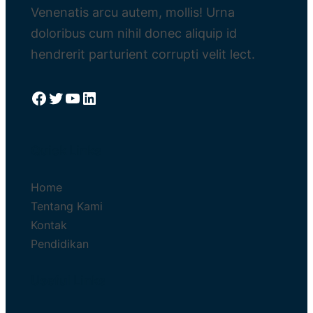
Venenatis arcu autem, mollis! Urna
doloribus cum nihil donec aliquip id
hendrerit parturient corrupti velit lect.
Facebook
Twitter
YouTube
LinkedIn
Quick Links
Home
Tentang Kami
Kontak
Pendidikan
Useful Links