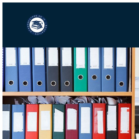
Lewati
ke
konten