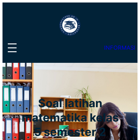
Lewati
ke
konten
INFORMASI
Soal latihan
matematika kelas
5 semester 2