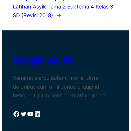
Latihan Asyik Tema 2 Subtema 4 Kelas 3
SD (Revisi 2018)
→
Stppb.ac.id
Venenatis arcu autem, mollis! Urna
doloribus cum nihil donec aliquip id
hendrerit parturient corrupti velit lect.
Facebook
Twitter
YouTube
LinkedIn