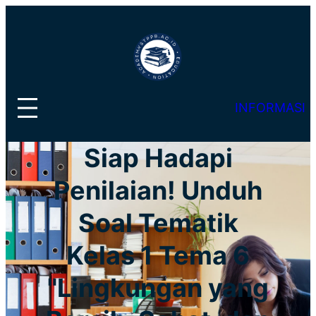
Lewati
ke
konten
INFORMASI
Siap Hadapi
Penilaian! Unduh
Soal Tematik
Kelas 1 Tema 6
"Lingkungan yang