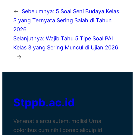
←
Sebelumnya:
5 Soal Seni Budaya Kelas
3 yang Ternyata Sering Salah di Tahun
2026
Selanjutnya:
Wajib Tahu 5 Tipe Soal PAI
Kelas 3 yang Sering Muncul di Ujian 2026
→
Stppb.ac.id
Venenatis arcu autem, mollis! Urna
doloribus cum nihil donec aliquip id