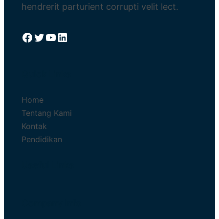
hendrerit parturient corrupti velit lect.
Facebook
Twitter
YouTube
LinkedIn
Quick Links
Home
Tentang Kami
Kontak
Pendidikan
Useful Links
Company Info