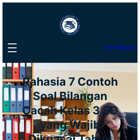
Lewati
ke
konten
INFORMASI
Rahasia 7 Contoh
Soal Bilangan
Cacah Kelas 3 SD
yang Wajib
Dikuasai Tahun