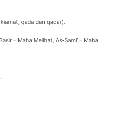
i kiamat, qada dan qadar).
Basir – Maha Melihat, As-Sami’ – Maha
.