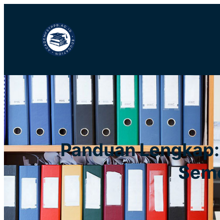
Lewati
ke
konten
Panduan Lengkap: 
Seme