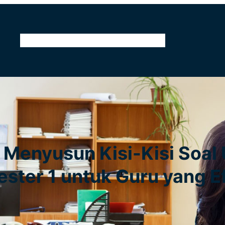
Home
Tentang Kami
Kontak
Pendidikan
Menyusun Kisi-Kisi Soal 
ster 1 untuk Guru yang Ef