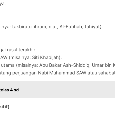
ya.
a: takbiratul ihram, niat, Al-Fatihah, tahiyat).
 rasul terakhir.
 (misalnya: Siti Khadijah).
tama (misalnya: Abu Bakar Ash-Shiddiq, Umar bin Kha
entang perjuangan Nabi Muhammad SAW atau sahabat
kelas 4 sd
itif)