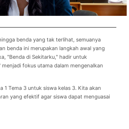
hingga benda yang tak terlihat, semuanya
aman benda ini merupakan langkah awal yang
 "Benda di Sekitarku," hadir untuk
" menjadi fokus utama dalam mengenalkan
a 1 Tema 3 untuk siswa kelas 3. Kita akan
ran yang efektif agar siswa dapat menguasai