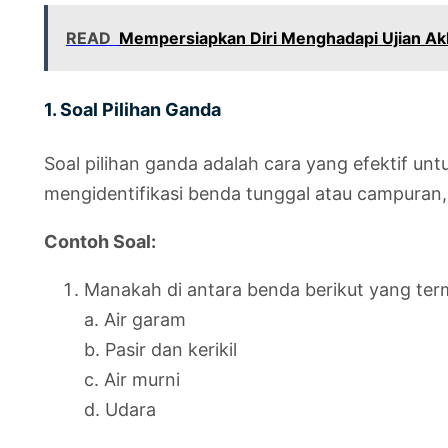
READ
Mempersiapkan Diri Menghadapi Ujian Ak
1. Soal Pilihan Ganda
Soal pilihan ganda adalah cara yang efektif u
mengidentifikasi benda tunggal atau campuran
Contoh Soal:
Manakah di antara benda berikut yang te
a. Air garam
b. Pasir dan kerikil
c. Air murni
d. Udara