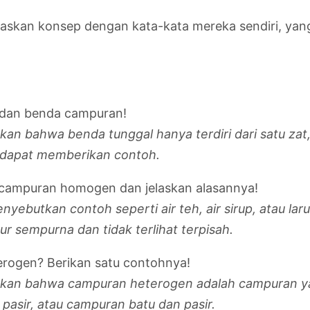
elaskan konsep dengan kata-kata mereka sendiri, y
 dan benda campuran!
an bahwa benda tunggal hanya terdiri dari satu zat
a dapat memberikan contoh.
 campuran homogen dan jelaskan alasannya!
ebutkan contoh seperti air teh, air sirup, atau lar
sempurna dan tidak terlihat terpisah.
rogen? Berikan satu contohnya!
askan bahwa campuran heterogen adalah campuran 
pasir, atau campuran batu dan pasir.