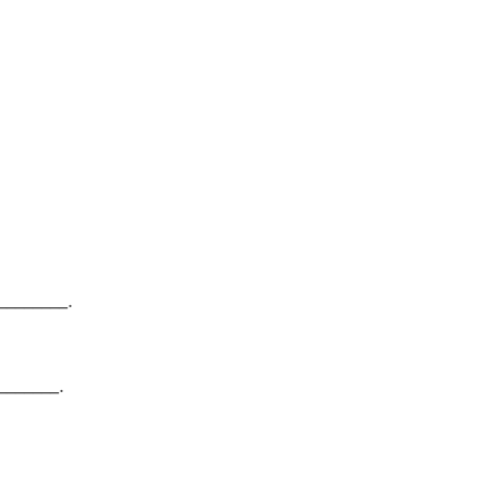
_______.
______.