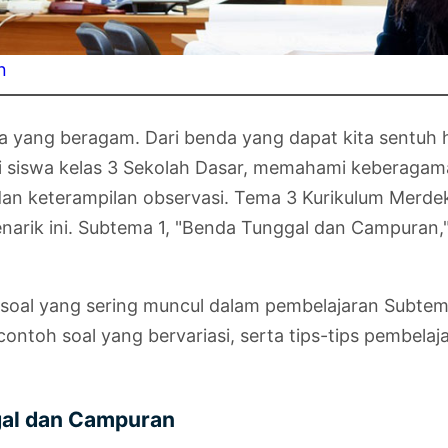
n
a yang beragam. Dari benda yang dapat kita sentuh 
Bagi siswa kelas 3 Sekolah Dasar, memahami keberag
keterampilan observasi. Tema 3 Kurikulum Merdeka,
arik ini. Subtema 1, "Benda Tunggal dan Campuran,
s soal yang sering muncul dalam pembelajaran Subtem
oh soal yang bervariasi, serta tips-tips pembelaja
al dan Campuran