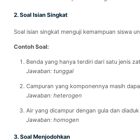
2. Soal Isian Singkat
Soal isian singkat menguji kemampuan siswa unt
Contoh Soal:
Benda yang hanya terdiri dari satu jenis za
Jawaban: tunggal
Campuran yang komponennya masih dapat d
Jawaban: heterogen
Air yang dicampur dengan gula dan diaduk
Jawaban: homogen
3. Soal Menjodohkan