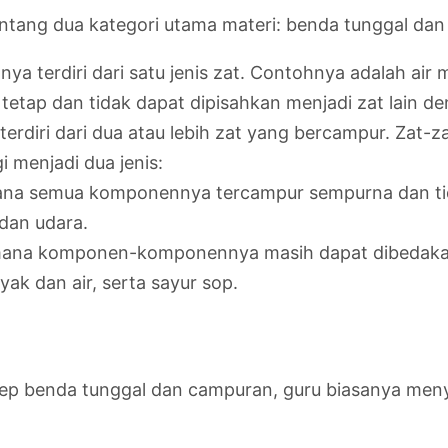
entang dua kategori utama materi: benda tunggal da
 terdiri dari satu jenis zat. Contohnya adalah air m
tetap dan tidak dapat dipisahkan menjadi zat lain den
diri dari dua atau lebih zat yang bercampur. Zat-za
 menjadi dua jenis:
a semua komponennya tercampur sempurna dan tida
 dan udara.
ana komponen-komponennya masih dapat dibedakan
ak dan air, serta sayur sop.
p benda tunggal dan campuran, guru biasanya menyu