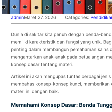
admin
Maret 27, 2026
Categories:
Pendidika
Dunia di sekitar kita penuh dengan benda-bend
memiliki karakteristik dan fungsi yang unik. 
penting dalam membangun pemahaman sains dan 
mengantarkan anak-anak pada petualangan men
konsep dasar tentang materi.
Artikel ini akan mengupas tuntas berbagai jeni
membahas konsep-konsep kunci, memberikan cont
materi ini dengan baik.
Memahami Konsep Dasar: Benda Tungg