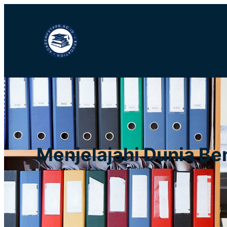
Lewati
ke
konten
Menjelajahi Dunia Be