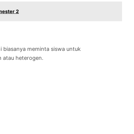
mester 2
ni biasanya meminta siswa untuk
 atau heterogen.