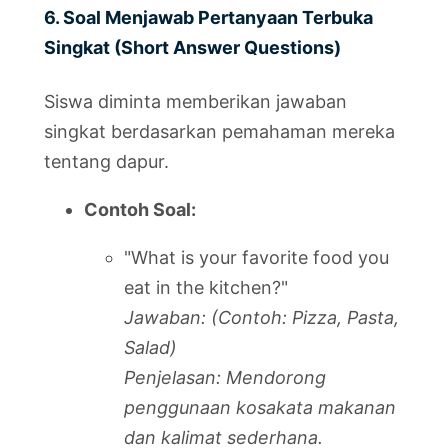
6. Soal Menjawab Pertanyaan Terbuka
Singkat (Short Answer Questions)
Siswa diminta memberikan jawaban
singkat berdasarkan pemahaman mereka
tentang dapur.
Contoh Soal:
"What is your favorite food you
eat in the kitchen?"
Jawaban: (Contoh: Pizza, Pasta,
Salad)
Penjelasan: Mendorong
penggunaan kosakata makanan
dan kalimat sederhana.