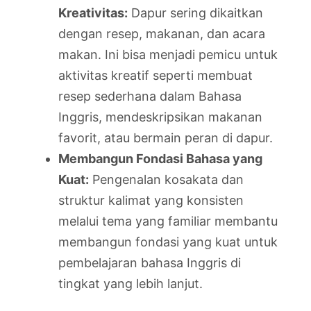
Kreativitas:
Dapur sering dikaitkan
dengan resep, makanan, dan acara
makan. Ini bisa menjadi pemicu untuk
aktivitas kreatif seperti membuat
resep sederhana dalam Bahasa
Inggris, mendeskripsikan makanan
favorit, atau bermain peran di dapur.
Membangun Fondasi Bahasa yang
Kuat:
Pengenalan kosakata dan
struktur kalimat yang konsisten
melalui tema yang familiar membantu
membangun fondasi yang kuat untuk
pembelajaran bahasa Inggris di
tingkat yang lebih lanjut.