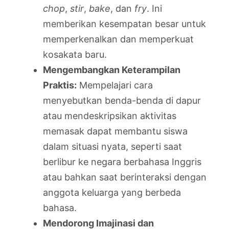
chop
,
stir
,
bake
, dan
fry
. Ini
memberikan kesempatan besar untuk
memperkenalkan dan memperkuat
kosakata baru.
Mengembangkan Keterampilan
Praktis:
Mempelajari cara
menyebutkan benda-benda di dapur
atau mendeskripsikan aktivitas
memasak dapat membantu siswa
dalam situasi nyata, seperti saat
berlibur ke negara berbahasa Inggris
atau bahkan saat berinteraksi dengan
anggota keluarga yang berbeda
bahasa.
Mendorong Imajinasi dan