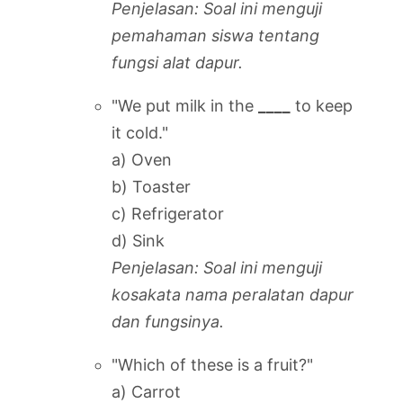
Penjelasan: Soal ini menguji
pemahaman siswa tentang
fungsi alat dapur.
"We put milk in the
____
to keep
it cold."
a) Oven
b) Toaster
c) Refrigerator
d) Sink
Penjelasan: Soal ini menguji
kosakata nama peralatan dapur
dan fungsinya.
"Which of these is a fruit?"
a) Carrot