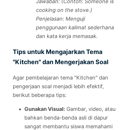
Jawaban: (Contoh: Someone is
cooking on the stove.)
Penjelasan: Menguji
penggunaan kalimat sederhana
dan kata kerja memasak.
Tips untuk Mengajarkan Tema
"Kitchen" dan Mengerjakan Soal
Agar pembelajaran tema "Kitchen" dan
pengerjaan soal menjadi lebih efektif,
berikut beberapa tips:
Gunakan Visual:
Gambar, video, atau
bahkan benda-benda asli di dapur
sangat membantu siswa memahami