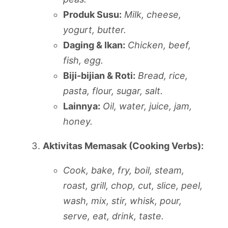
Produk Susu:
Milk, cheese,
yogurt, butter.
Daging & Ikan:
Chicken, beef,
fish, egg.
Biji-bijian & Roti:
Bread, rice,
pasta, flour, sugar, salt.
Lainnya:
Oil, water, juice, jam,
honey.
Aktivitas Memasak (Cooking Verbs):
Cook, bake, fry, boil, steam,
roast, grill, chop, cut, slice, peel,
wash, mix, stir, whisk, pour,
serve, eat, drink, taste.