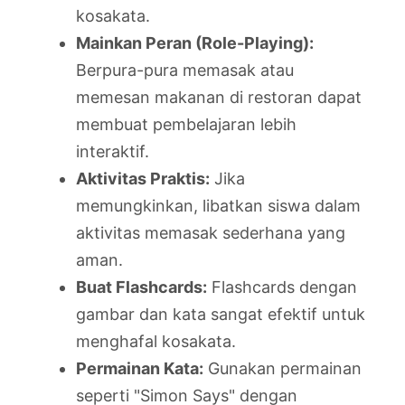
kosakata.
Mainkan Peran (Role-Playing):
Berpura-pura memasak atau
memesan makanan di restoran dapat
membuat pembelajaran lebih
interaktif.
Aktivitas Praktis:
Jika
memungkinkan, libatkan siswa dalam
aktivitas memasak sederhana yang
aman.
Buat Flashcards:
Flashcards dengan
gambar dan kata sangat efektif untuk
menghafal kosakata.
Permainan Kata:
Gunakan permainan
seperti "Simon Says" dengan