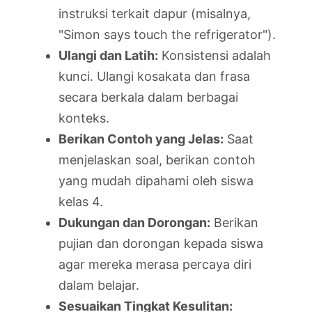
instruksi terkait dapur (misalnya,
"Simon says touch the refrigerator").
Ulangi dan Latih:
Konsistensi adalah
kunci. Ulangi kosakata dan frasa
secara berkala dalam berbagai
konteks.
Berikan Contoh yang Jelas:
Saat
menjelaskan soal, berikan contoh
yang mudah dipahami oleh siswa
kelas 4.
Dukungan dan Dorongan:
Berikan
pujian dan dorongan kepada siswa
agar mereka merasa percaya diri
dalam belajar.
Sesuaikan Tingkat Kesulitan: