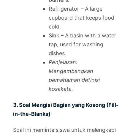
Refrigerator – A large
cupboard that keeps food
cold.
Sink – A basin with a water
tap, used for washing
dishes.
Penjelasan:
Mengembangkan
pemahaman definisi
kosakata.
3. Soal Mengisi Bagian yang Kosong (Fill-
in-the-Blanks)
Soal ini meminta siswa untuk melengkapi