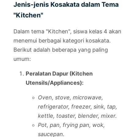
Jenis-jenis Kosakata dalam Tema
"Kitchen"
Dalam tema "Kitchen", siswa kelas 4 akan
menemui berbagai kategori kosakata.
Berikut adalah beberapa yang paling
umum:
Peralatan Dapur (Kitchen
Utensils/Appliances):
Oven, stove, microwave,
refrigerator, freezer, sink, tap,
kettle, toaster, blender, mixer.
Pot, pan, frying pan, wok,
saucepan.