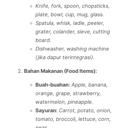
Knife, fork, spoon, chopsticks,
plate, bowl, cup, mug, glass.
Spatula, whisk, ladle, peeler,
grater, colander, sieve, cutting
board.
Dishwasher, washing machine
(jika dapur terintegrasi).
Bahan Makanan (Food Items):
Buah-buahan:
Apple, banana,
orange, grape, strawberry,
watermelon, pineapple.
Sayuran:
Carrot, potato, onion,
tomato, broccoli, lettuce, corn,
peas.