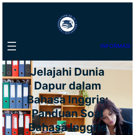
Lewati
ke
konten
INFORMASI
Jelajahi Dunia
Dapur dalam
Bahasa Inggris:
Panduan Soal
Bahasa Inggris