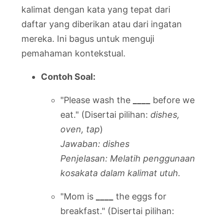
kalimat dengan kata yang tepat dari
daftar yang diberikan atau dari ingatan
mereka. Ini bagus untuk menguji
pemahaman kontekstual.
Contoh Soal:
"Please wash the
____
before we
eat." (Disertai pilihan:
dishes,
oven, tap
)
Jawaban: dishes
Penjelasan: Melatih penggunaan
kosakata dalam kalimat utuh.
"Mom is
____
the eggs for
breakfast." (Disertai pilihan: