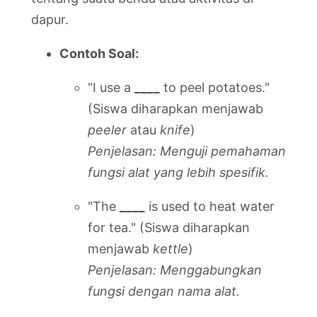
dapur.
Contoh Soal:
"I use a
____
to peel potatoes."
(Siswa diharapkan menjawab
peeler
atau
knife
)
Penjelasan: Menguji pemahaman
fungsi alat yang lebih spesifik.
"The
____
is used to heat water
for tea." (Siswa diharapkan
menjawab
kettle
)
Penjelasan: Menggabungkan
fungsi dengan nama alat.