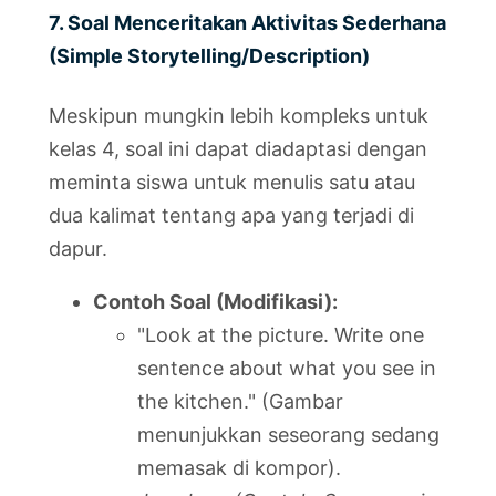
7. Soal Menceritakan Aktivitas Sederhana
(Simple Storytelling/Description)
Meskipun mungkin lebih kompleks untuk
kelas 4, soal ini dapat diadaptasi dengan
meminta siswa untuk menulis satu atau
dua kalimat tentang apa yang terjadi di
dapur.
Contoh Soal (Modifikasi):
"Look at the picture. Write one
sentence about what you see in
the kitchen." (Gambar
menunjukkan seseorang sedang
memasak di kompor).