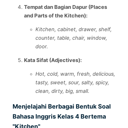
Tempat dan Bagian Dapur (Places
and Parts of the Kitchen):
Kitchen, cabinet, drawer, shelf,
counter, table, chair, window,
door.
Kata Sifat (Adjectives):
Hot, cold, warm, fresh, delicious,
tasty, sweet, sour, salty, spicy,
clean, dirty, big, small.
Menjelajahi Berbagai Bentuk Soal
Bahasa Inggris Kelas 4 Bertema
"Kitchen"