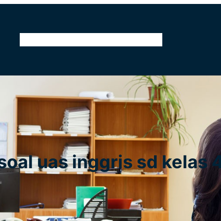
Home
Tentang Kami
Kontak
Pendidikan
soal uas inggris sd kelas 