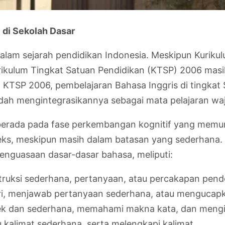
 di Sekolah Dasar
am sejarah pendidikan Indonesia. Meskipun Kurikulu
rikulum Tingkat Satuan Pendidikan (KTSP) 2006 mas
 KTSP 2006, pembelajaran Bahasa Inggris di tingkat S
ah mengintegrasikannya sebagai mata pelajaran wajib 
SD berada pada fase perkembangan kognitif yang me
ks, meskipun masih dalam batasan yang sederhana. T
nguasaan dasar-dasar bahasa, meliputi:
uksi sederhana, pertanyaan, atau percakapan pend
, menjawab pertanyaan sederhana, atau mengucapka
dan sederhana, memahami makna kata, dan mengident
u kalimat sederhana, serta melengkapi kalimat.