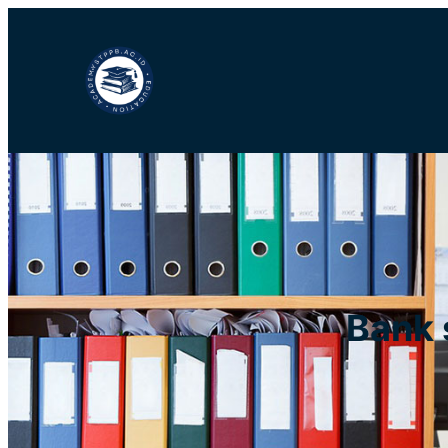
Lewati
ke
konten
Bank 