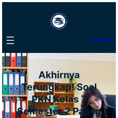
Lewati
ke
konten
INFORMASI
Akhirnya
Terungkap! Soal
PKN Kelas 7
Semester 2 Paling