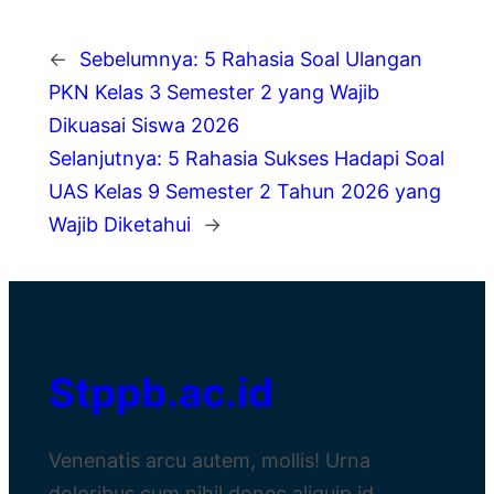
←
Sebelumnya:
5 Rahasia Soal Ulangan
PKN Kelas 3 Semester 2 yang Wajib
Dikuasai Siswa 2026
Selanjutnya:
5 Rahasia Sukses Hadapi Soal
UAS Kelas 9 Semester 2 Tahun 2026 yang
Wajib Diketahui
→
Stppb.ac.id
Venenatis arcu autem, mollis! Urna
doloribus cum nihil donec aliquip id