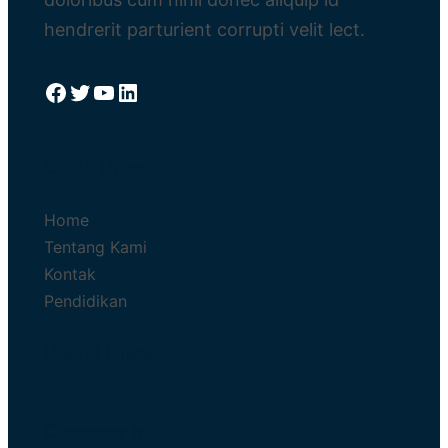
hendrerit parturient corrupti velit lect.
Facebook
Twitter
YouTube
LinkedIn
Quick Links
Home
Tentang Kami
Kontak
Pendidikan
Useful Links
Company Info