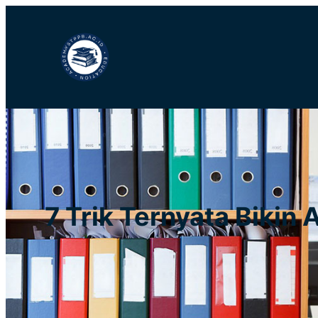
Lewati
ke
konten
7 Trik Ternyata Biki