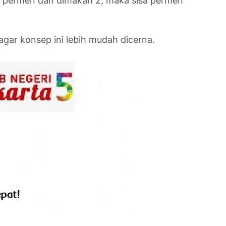
 5 permen dan dimakan 2, maka sisa permen
gar konsep ini lebih mudah dicerna.