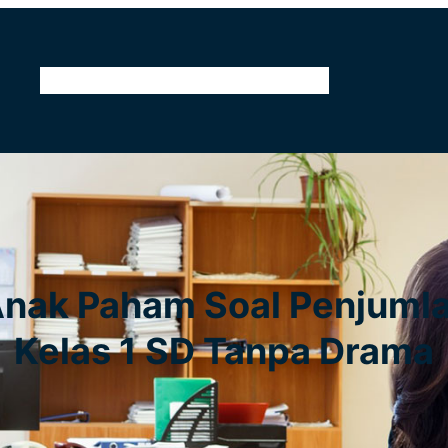
Home
Tentang Kami
Kontak
Pendidikan
n Anak Paham Soal Penjum
Kelas 1 SD Tanpa Drama