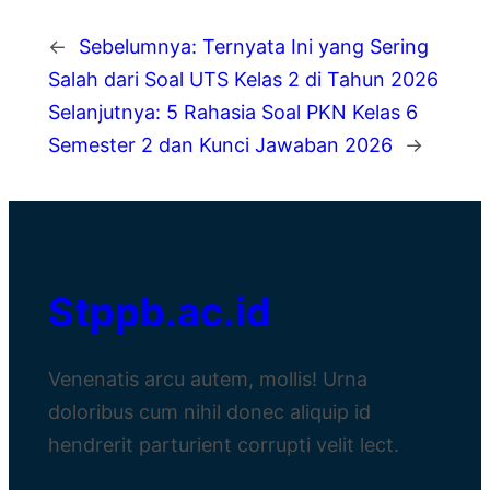
←
Sebelumnya:
Ternyata Ini yang Sering
Salah dari Soal UTS Kelas 2 di Tahun 2026
Selanjutnya:
5 Rahasia Soal PKN Kelas 6
Semester 2 dan Kunci Jawaban 2026
→
Stppb.ac.id
Venenatis arcu autem, mollis! Urna
doloribus cum nihil donec aliquip id
hendrerit parturient corrupti velit lect.