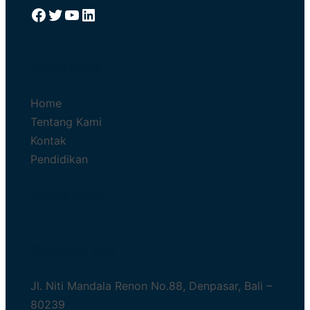
Facebook
Twitter
YouTube
LinkedIn
Quick Links
Home
Tentang Kami
Kontak
Pendidikan
Useful Links
Company Info
Jl. Niti Mandala Renon No.88, Denpasar, Bali –
80239