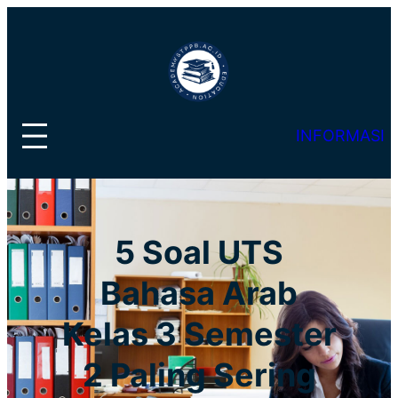
Lewati
ke
konten
INFORMASI
5 Soal UTS
Bahasa Arab
Kelas 3 Semester
2 Paling Sering