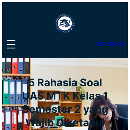
Lewati
ke
konten
INFORMASI
5 Rahasia Soal
UAS MTK Kelas 1
Semester 2 yang
Wajib Diketahui