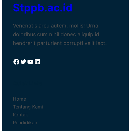
Stppb.ac.id
Venenatis arcu autem, mollis! Urna
doloribus cum nihil donec aliquip id
hendrerit parturient corrupti velit lect.
Facebook
Twitter
YouTube
LinkedIn
Quick Links
Home
Tentang Kami
Kontak
Pendidikan