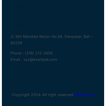
Useful Links
Company Info
Jl. Niti Mandala Renon No.88, Denpasar, Bali –
80239
Phone : (316) 212-3456
Email :
xyz@example.com
Copyright 2024. All right reserved.
Stppb.ac.id